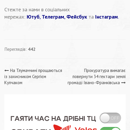
Стежте за нами в соціальних
мережах:
Ютуб
,
Телеграм
,
Фейсбук
та
Інстаграм
.
Переглядів:
442
Навігація
На Тлумаччині прощаються
Прокуратура вимагає
із захисником Сергієм
повернути 34 гектари землі
записів
Купчаком
громаді Івано-Франківська