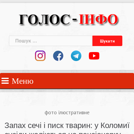
Skip
to
content
Пошук:
Меню
фото ілюстративне
Запах сечі і писк тварин: у Коломиї