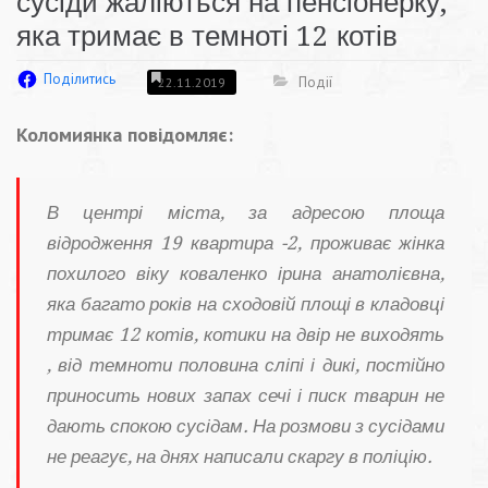
сусіди жаліються на пенсіонерку,
яка тримає в темноті 12 котів
Поділитись
Події
22.11.2019
Коломиянка повідомляє:
В центрі міста, за адресою площа
відродження 19 квартира -2, проживає жінка
похилого віку коваленко ірина анатолієвна,
яка багато років на сходовій площі в кладовці
тримає 12 котів, котики на двір не виходять
, від темноти половина сліпі і дикі, постійно
приносить нових запах сечі і писк тварин не
дають спокою сусідам. На розмови з сусідами
не реагує, на днях написали скаргу в поліцію.