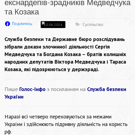
екснардепів-зрадників Медведчука
та Козака
Поділитись
Суспільство
10.06.2024
Служба безпеки та Державне бюро розслідувань
зібрали докази злочинної діяльності Сергія
Медведчука та Богдана Козака – братів колишніх
народних депутатів Віктора Медведчука і Тараса
Козака, які підозрюються у держзраді.
Пише
Голос-Інфо
з посиланням на
Служба безпеки
України
Наразі всі четверо переховуються за межами
України і здійснюють підривну діяльність на користь
рф.