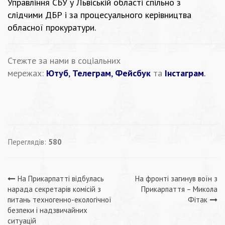
Управління СБУ у Львіській області спільно з
слідчими ДБР і за процесуального керівництва
обласної прокуратури.
Стежте за нами в соціальних
мережах:
Ютуб
,
Телеграм
,
Фейсбук
та
Інстаграм
.
Переглядів:
580
Навігація
На Прикарпатті відбулась
На фронті загинув воїн з
нарада секретарів комісій з
Прикарпаття – Микола
записів
питань техногенно-екологічної
Фітак
безпеки і надзвичайних
ситуацій