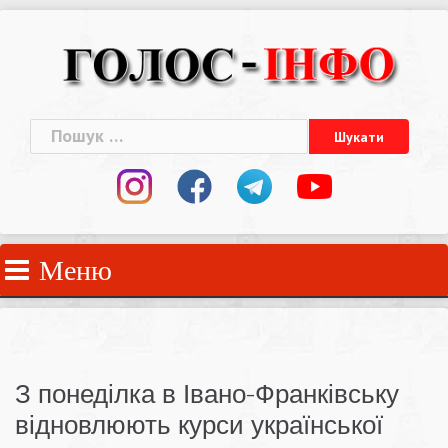
Skip
to
content
Пошук:
Меню
З понеділка в Івано-Франківську
відновлюють курси української