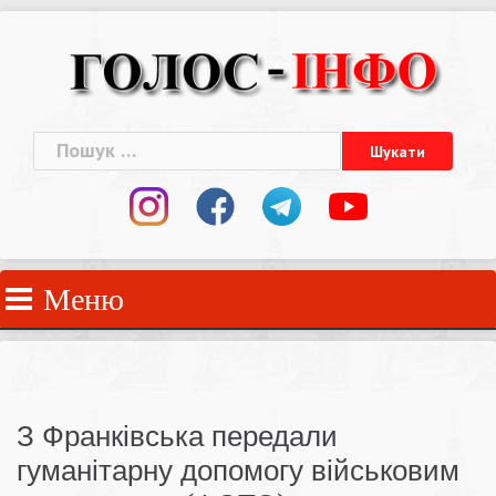
Skip
to
content
Пошук:
Меню
З Франківська передали
гуманітарну допомогу військовим