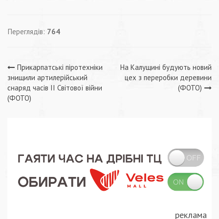
Переглядів:
764
Навігація
Прикарпатські піротехніки
На Калущині будують новий
знищили артилерійський
цех з переробки деревини
записів
снаряд часів ІІ Світової війни
(ФОТО)
(ФОТО)