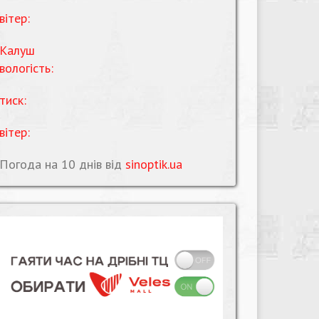
вітер:
Калуш
вологість:
тиск:
вітер:
Погода на 10 днів від
sinoptik.ua