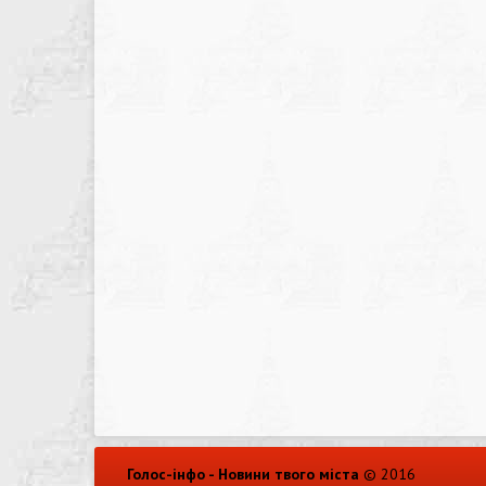
Голос-інфо - Новини твого міста
© 2016