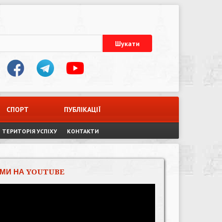
СПОРТ
ПУБЛІКАЦІЇ
ТЕРИТОРІЯ УСПІХУ
КОНТАКТИ
МИ НА YOUTUBE
Відеопрогравач