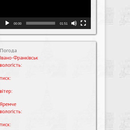
00:00
01:51
Погода
Івано-Франківськ
вологість:
тиск:
вітер:
Яремче
вологість:
тиск: