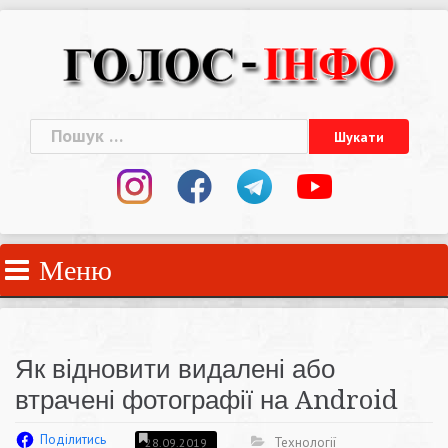
Skip
to
content
Пошук:
Меню
Як відновити видалені або
втрачені фотографії на Android
Поділитись
Технології
28.09.2019