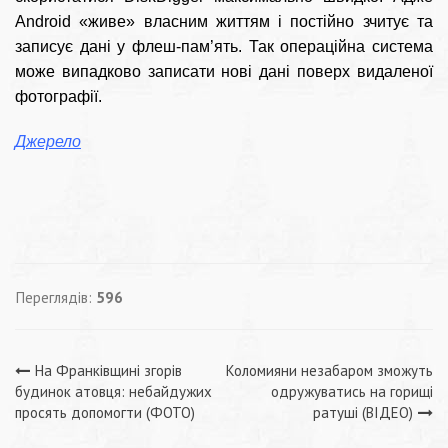
Android «живе» власним життям і постійно зчитує та
записує дані у флеш-пам’ять. Так операційна система
може випадково записати нові дані поверх видаленої
фотографії.
Джерело
Переглядів:
596
Навігація
На Франківщині згорів
Коломияни незабаром зможуть
будинок атовця: небайдужих
одружуватись на горищі
записів
просять допомогти (ФОТО)
ратуші (ВІДЕО)