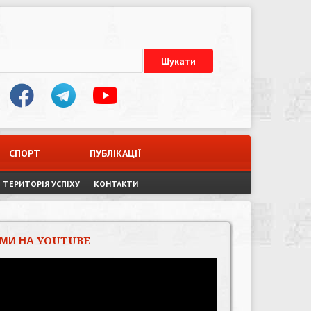
СПОРТ
ПУБЛІКАЦІЇ
ТЕРИТОРІЯ УСПІХУ
КОНТАКТИ
МИ НА YOUTUBE
Відеопрогравач