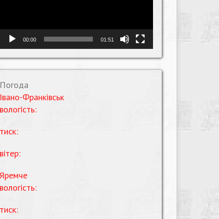
00:00
01:51
Погода
Івано-Франківськ
вологість:
тиск:
вітер:
Яремче
вологість:
тиск: