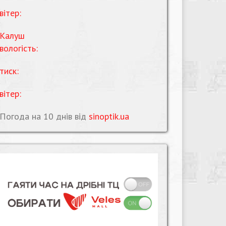
вітер:
Калуш
вологість:
тиск:
вітер:
Погода на 10 днів від
sinoptik.ua