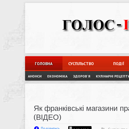
Skip
to
content
ГОЛОВНА
СУСПІЛЬСТВО
ПОДІЇ
АНОНСИ
ЕКОНОМІКА
ЗДОРОВ`Я
КУЛІНАРНІ РЕЦЕПТ
Як франківські магазини п
(ВІДЕО)
Поділитись