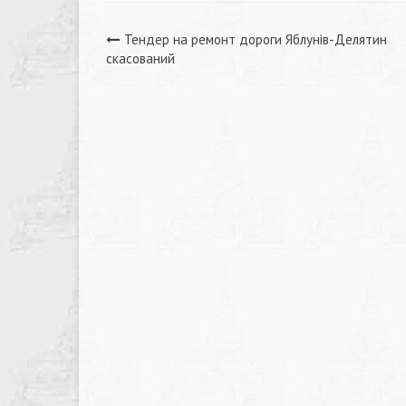
Навігація
Тендер на ремонт дороги Яблунів-Делятин
скасований
записів