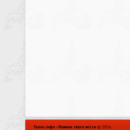
Голос-інфо - Новини твого міста
© 2016