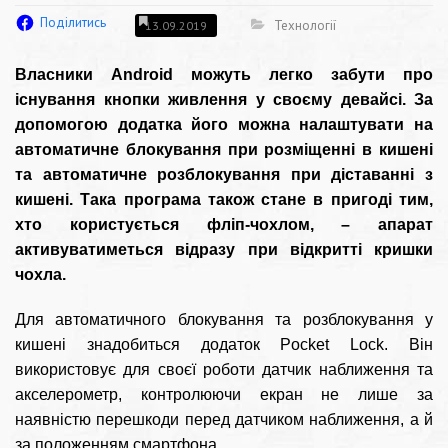
Поділитись
Технології
13.09.2019
Власники Android можуть легко забути про
існування кнопки живлення у своєму девайсі. За
допомогою додатка його можна налаштувати на
автоматичне блокування при розміщенні в кишені
та автоматичне розблокування при діставанні з
кишені. Така програма також стане в пригоді тим,
хто користується фліп-чохлом, – апарат
активуватиметься відразу при відкритті кришки
чохла.
Для автоматичного блокування та розблокування у
кишені знадобиться додаток
Pocket Lock
. Він
використовує для своєї роботи датчик наближення та
акселерометр, контролюючи екран не лише за
наявністю перешкоди перед датчиком наближення, а й
за положенням смартфона.