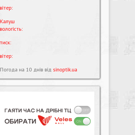
вітер:
Калуш
вологість:
тиск:
вітер:
Погода на 10 днів від
sinoptik.ua