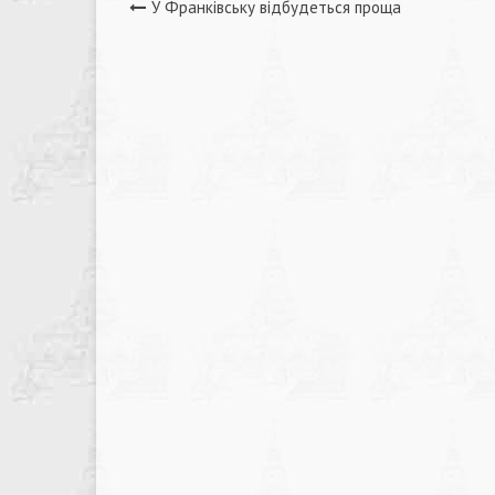
Навігація
У Франківську відбудеться проща
записів