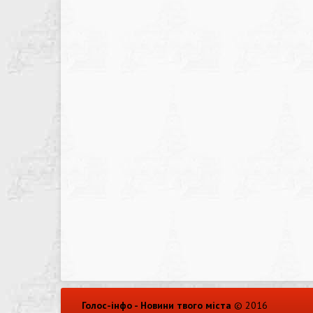
Голос-інфо - Новини твого міста
© 2016