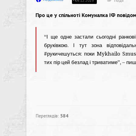
Події
09.12.2019
Про це у спільноті Комуналка ІФ повідо
“І ще одне застали сьогодні ранкові
бруківкою. І тут зона відповідаль
#рукичешуться
: поки
Mykhailo Smu
тих пір цей безлад і триватиме”, – пиш
Переглядів:
584