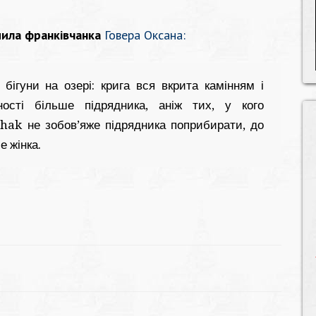
мила франківчанка
Говера Оксана:
 бігуни на озері: крига вся вкрита камінням і
ності більше підрядника, аніж тих, у кого
shak
не зобов’яже підрядника поприбирати, до
е жінка.