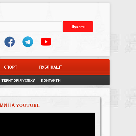
СПОРТ
ПУБЛІКАЦІЇ
ТЕРИТОРІЯ УСПІХУ
КОНТАКТИ
МИ НА YOUTUBE
Відеопрогравач