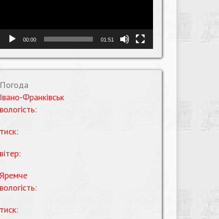
00:00
01:51
Погода
Івано-Франківськ
вологість:
тиск:
вітер:
Яремче
вологість:
тиск: