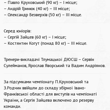
– Павло Круховський (90 кг) – І місце;
– Андрій Гринюк (40 кг) – ІІІ місце;
– Олександр Безверхів (50 кг) – ІІІ місце.
Серед юніорів:
– Сергій Зайцев (60 кг) – І місце;
– Костянтин Когут (понад 80 кг) – ІІІ місце.
Тренери-викладачі Тлумацької ДЮСШ – Сервін
Сулейманов, Ярослав Яворський та Вадим Андріянов.
За підсумками чемпіонату П.Круховський та
З.Родчин ввійшли до складу збірної Івано-
Франківської області для виступів на чемпіонаті
України, а Сергія Зайцева включено до резерву
команди.