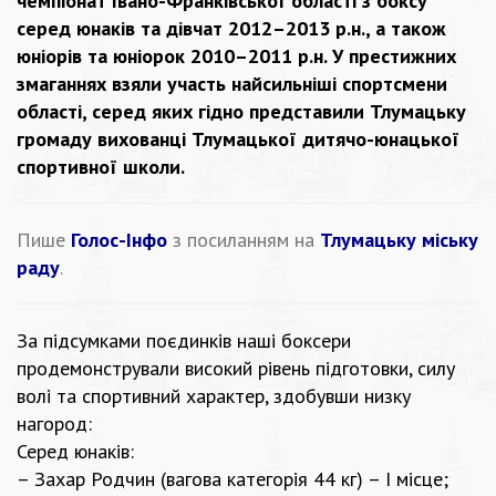
чемпіонат Івано-Франківської області з боксу
серед юнаків та дівчат 2012–2013 р.н., а також
юніорів та юніорок 2010–2011 р.н. У престижних
змаганнях взяли участь найсильніші спортсмени
області, серед яких гідно представили Тлумацьку
громаду вихованці Тлумацької дитячо-юнацької
спортивної школи.
Пише
Голос-Інфо
з посиланням на
Тлумацьку міську
раду
.
За підсумками поєдинків наші боксери
продемонстрували високий рівень підготовки, силу
волі та спортивний характер, здобувши низку
нагород:
Серед юнаків:
– Захар Родчин (вагова категорія 44 кг) – І місце;