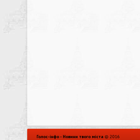
Голос-інфо - Новини твого міста
© 2016