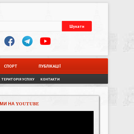
СПОРТ
ПУБЛІКАЦІЇ
ТЕРИТОРІЯ УСПІХУ
КОНТАКТИ
МИ НА YOUTUBE
Відеопрогравач