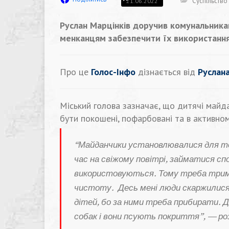
Суспільство
21.06.2022
Руслан Марцінків доручив комунальника
менканцям забезпечити їх використання
Про це
Голос-Інфо
дізнається від
Руслана
Міський голова зазначає, що дитячі майда
бути покошені, пофарбовані та в активном
“Майданчики установлювалися для то
час на свіжому повітрі, займатися сп
використовуються. Тому треба трима
чистоту. Десь мені люди скаржилися,
дітей, бо за ними треба прибирати.
Д
собак і вони псують покриття”, — роз