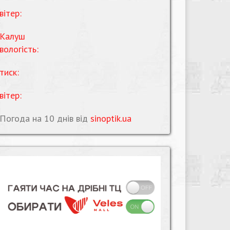
вітер:
Калуш
вологість:
тиск:
вітер:
Погода на 10 днів від
sinoptik.ua