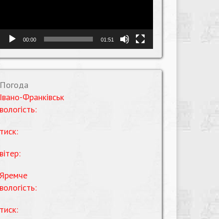
00:00
01:51
Погода
Івано-Франківськ
вологість:
тиск:
вітер:
Яремче
вологість:
тиск: