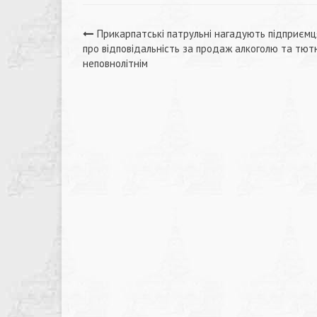
Навігація
Прикарпатські патрульні нагадують підприєм
про відповідальність за продаж алкоголю та тю
записів
неповнолітнім