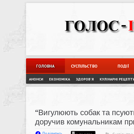
Skip
to
content
ГОЛОВНА
СУСПІЛЬСТВО
ПОДІЇ
АНОНСИ
ЕКОНОМІКА
ЗДОРОВ`Я
КУЛІНАРНІ РЕЦЕПТ
“Вигулюють собак та псуют
доручив комунальникам пр
Поділитись