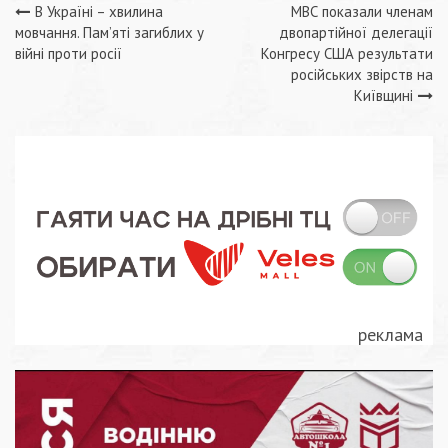
Навігація
В Україні – хвилина
МВС показали членам
мовчання. Пам’яті загиблих у
двопартійної делегації
записів
війні проти росії
Конгресу США результати
російських звірств на
Київщині