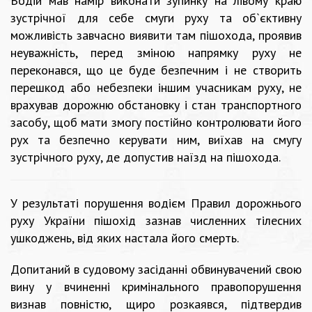
Водій мав намір виконати зупинку на лівому краю
зустрічної для себе смуги руху та об`єктивну
можливість завчасно виявити там пішохода, проявив
неуважність, перед зміною напрямку руху не
переконався, що це буде безпечним і не створить
перешкод або небезпеки іншим учасникам руху, не
врахував дорожню обстановку і стан транспортного
засобу, щоб мати змогу постійно контролювати його
рух та безпечно керувати ним, виїхав на смугу
зустрічного руху, де допустив наїзд на пішохода.
У результаті порушення водієм Правил дорожнього
руху України пішохід зазнав численних тілесних
ушкоджень, від яких настала його смерть.
Допитаний в судовому засіданні обвинувачений свою
вину у вчиненні кримінального правопорушення
визнав повністю, щиро розкаявся, підтвердив