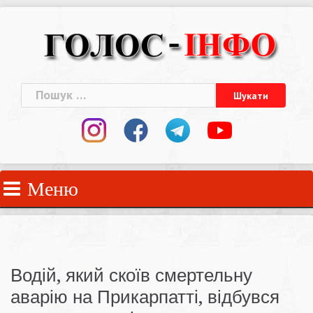
Skip
to
content
Пошук:
Меню
Водій, який скоїв смертельну
аварію на Прикарпатті, відбувся