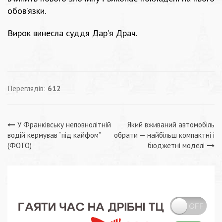
обов’язки.
Вирок винесла суддя Дар’я Драч.
Переглядів:
612
Навігація
У Франківську неповнолітній
Який вживаний автомобіль
водій кермував “під кайфом”
обрати — найбільш компактні і
записів
(ФОТО)
бюджетні моделі