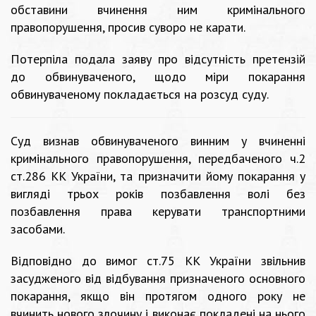
обставини вчинення ним кримінального
правопорушення, просив суворо не карати.
Потерпіла подала заяву про відсутність претензій
до обвинуваченого, щодо міри покарання
обвинуваченому покладається на розсуд суду.
Суд визнав обвинуваченого винним у вчиненні
кримінального правопорушення, передбаченого ч.2
ст.286 КК України, та призначити йому покарання у
вигляді трьох років позбавлення волі без
позбавлення права керувати транспортними
засобами.
Відповідно до вимог ст.75 КК України звільнив
засудженого від відбування призначеного основного
покарання, якщо він протягом одного року не
вчинить нового злочину і виконає покладені на нього