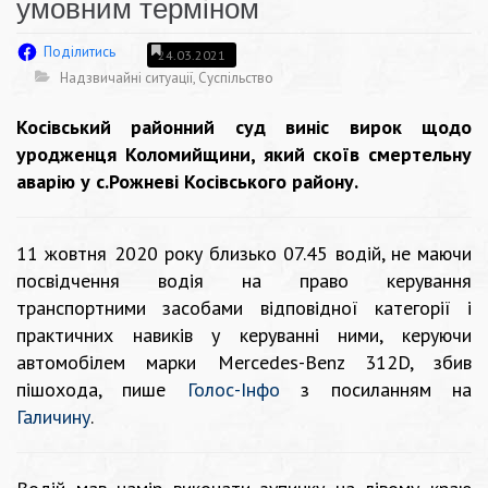
умовним терміном
Поділитись
24.03.2021
Надзвичайні ситуації
,
Суспільство
Косівський районний суд виніс вирок щодо
уродженця Коломийщини, який скоїв смертельну
аварію у с.Рожневі Косівського району.
11 жовтня 2020 року близько 07.45 водій, не маючи
посвідчення водія на право керування
транспортними засобами відповідної категорії і
практичних навиків у керуванні ними, керуючи
автомобілем марки Mercedes-Benz 312D, збив
пішохода, пише
Голос-Інфо
з посиланням
на
Галичину
.