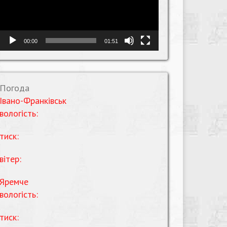
00:00
01:51
Погода
Івано-Франківськ
вологість:
тиск:
вітер:
Яремче
вологість:
тиск: