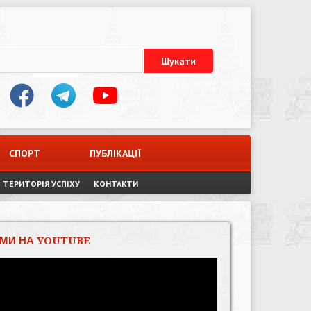
СПОРТ
ПУБЛІКАЦІЇ
ТЕРИТОРІЯ УСПІХУ
КОНТАКТИ
МИ НА YOUTUBE
Відеопрогравач