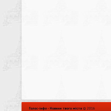
Голос-інфо - Новини твого міста
© 2016