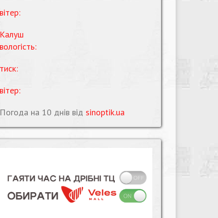
вітер:
Калуш
вологість:
тиск:
вітер:
Погода на 10 днів від
sinoptik.ua