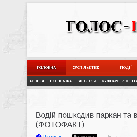
Skip
to
content
ГОЛОВНА
СУСПІЛЬСТВО
ПОДІЇ
АНОНСИ
ЕКОНОМІКА
ЗДОРОВ`Я
КУЛІНАРНІ РЕЦЕПТ
Водій пошкодив паркан та в
(ФОТОФАКТ)
Поділитись