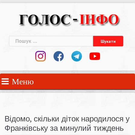
Skip
to
content
Пошук:
Меню
Відомо, скільки діток народилося у
Франківську за минулий тиждень