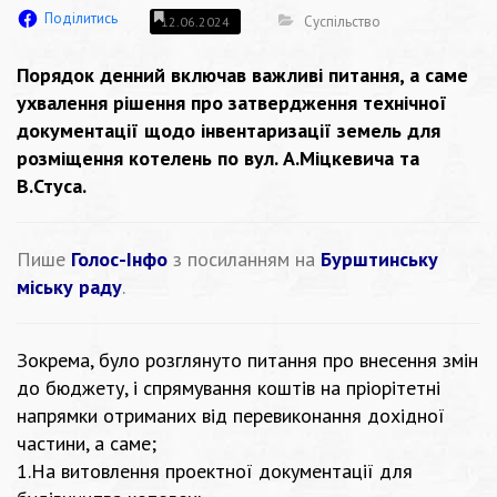
Поділитись
Суспільство
12.06.2024
Порядок денний включав важливі питання, а саме
ухвалення рішення про затвердження технічної
документації щодо інвентаризації земель для
розміщення котелень по вул. А.Міцкевича та
В.Стуса.
Пише
Голос-Інфо
з посиланням на
Бурштинську
міську раду
.
Зокрема, було розглянуто питання про внесення змін
до бюджету, і спрямування коштів на пріорітетні
напрямки отриманих від перевиконання дохідної
частини, а саме;
1.На витовлення проектної документації для