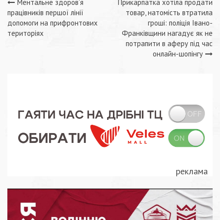
Навігація
Ментальне здоров’я
Прикарпатка хотіла продати
працівників першої лінії
товар, натомість втратила
записів
допомоги на прифронтових
гроші: поліція Івано-
територіях
Франківщини нагадує як не
потрапити в аферу під час
онлайн-шопінгу