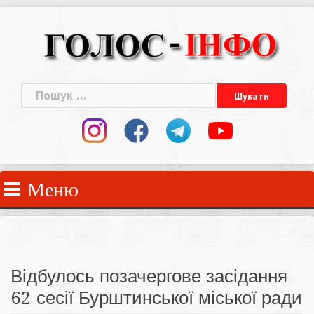
Skip
to
content
Пошук:
Меню
Відбулось позачергове засідання
62 сесії Бурштинської міської ради