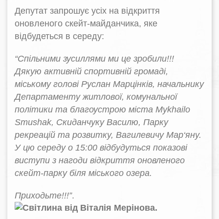
Депутат запрошує усіх на відкриття
оновленого скейт-майданчика, яке
відбудеться в середу:
“Спільними зусиллями ми це зробили!!!
Дякую активній спортивній громаді,
міському голові Руслан Марцінків, начальнику
Департаменту житлової, комунальної
політики та благоустрою міста Mykhailo
Smushak, Скиданчуку Василю, Парку
рекреацій та розвитку, Вагилевичу Мар‘яну.
У цю середу о 15:00 відбудуться показові
виступи з нагоди відкриття оновленого
скейт-парку біля міського озера.
Приходьте!!!”
.