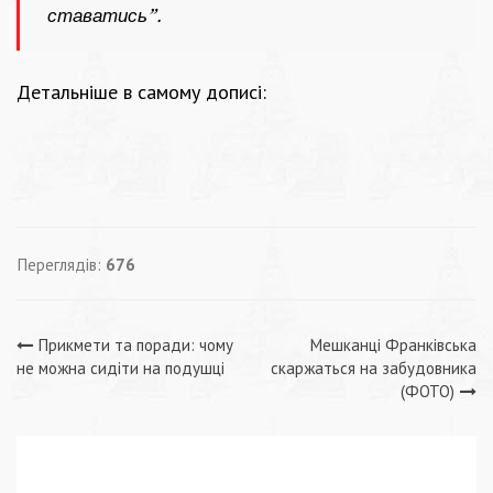
ставатись”.
Детальніше в самому дописі:
Переглядів:
676
Навігація
Прикмети та поради: чому
Мешканці Франківська
не можна сидіти на подушці
скаржаться на забудовника
записів
(ФОТО)