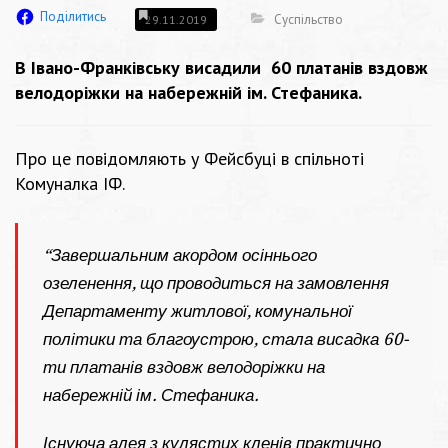
Поділитись
Суспільство
29.11.2019
В Івано-Франківську висадили 60 платанів вздовж
велодоріжки на набережній ім. Стефаника.
Про це повідомляють у Фейсбуці в спільноті
Комуналка ІФ.
“Завершальним акордом осіннього
озеленення, що проводиться на замовлення
Департаменту житлової, комунальної
політики та благоустрою, стала висадка 60-
ти платанів вздовж велодоріжки на
набережній ім. Стефаника.
Існуюча алея з кулястих кленів практично