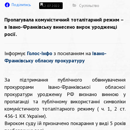
Поділитись
Суспільство
12.07.2022
Пропагувала комуністичний тоталітарний режим –
в Івано-Франківську винесено вирок уродженці
росії.
Інформує
Голос-Інфо
з посиланням на
Івано-
Франківську обласну прокуратуру
За підтримання публічного обвинувачення
прокурорами Івано-Франківської обласної
прокуратури уродженку РФ визнано винною у
пропаганді та публічному використанні символіки
комуністичного тоталітарного режиму ( ч. 1, 2 ст.
436-1 КК України).
Вироком суду їй призначено покарання у виді 5 років