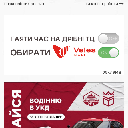
записів
нарковмісних рослин
тижневої роботи