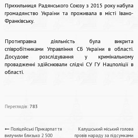
Прихильниця Радянського Союзу з 2015 року набула
громадянство України та проживала в місті Івано-
Франківську.
Протиправна діяльність була викрита
співробітниками Управління СБ України в області.
Досудове розслідування у кримінальному
провадженні здійснювали слідчі СУ ГУ Нацполіції в
області.
Переглядів:
783
Навігація
Поліцейські Прикарпаття
Калушський міський голова
вилучили близько 2 500
провів нараду за підсумками