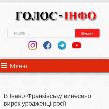
Skip
to
content
Пошук:
Меню
В Івано-Франківську винесено
вирок уродженці росії