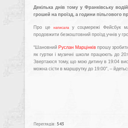
Декілька днів тому у Франківську воді
грошей на проїзд, а години пільгового п
Про це
у соцмережі Фейсбук ма
написала
продовжити безкоштовний проїзд учнів у гро
“Шановний
Руслан Марцінків
прошу зробити 
як гуртки і музичні школи працюють до 20:
Звертаюся тому, що мою дитину в 19:04 вис
можна сісти в маршрутку до 19:00″, – йдетьс
Переглядів:
543