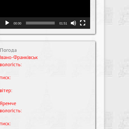
00:00
01:51
Погода
Івано-Франківськ
вологість:
тиск:
вітер:
Яремче
вологість:
тиск: