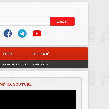
СПОРТ
ПУБЛІКАЦІЇ
ТЕРИТОРІЯ УСПІХУ
КОНТАКТИ
МИ НА YOUTUBE
Відеопрогравач