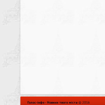
Голос-інфо - Новини твого міста
© 2016