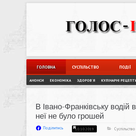
Skip
to
content
ГОЛОВНА
СУСПІЛЬСТВО
ПОДІЇ
АНОНСИ
ЕКОНОМІКА
ЗДОРОВ`Я
КУЛІНАРНІ РЕЦЕПТ
В Івано-Франківську водій 
неї не було грошей
Поділитись
Суспільство
10.10.2019