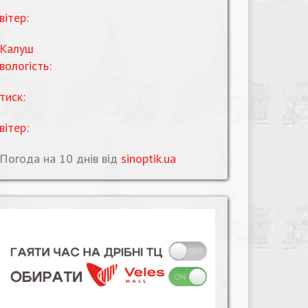
вітер:
Калуш
вологість:
тиск:
вітер:
Погода на 10 днів від
sinoptik.ua