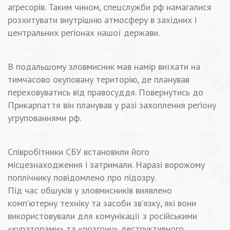
агресорів. Таким чином, спецслужби рф намагалися
розхитувати внутрішню атмосферу в західних і
центральних регіонах нашої держави.
В подальшому зловмисник мав намір виїхати на
тимчасово окуповану територію, де планував
переховуватись від правосуддя. Повернутись до
Прикарпаття він планував у разі захоплення регіону
угрупованнями рф.
Співробітники СБУ встановили його
місцезнаходження і затримали. Наразі ворожому
поплічнику повідомлено про підозру.
Під час обшуків у зловмисників виявлено
комп’ютерну техніку та засоби зв’язку, які вони
використовували для комунікації з російськими
«кураторами» та «розгону» деструктивного