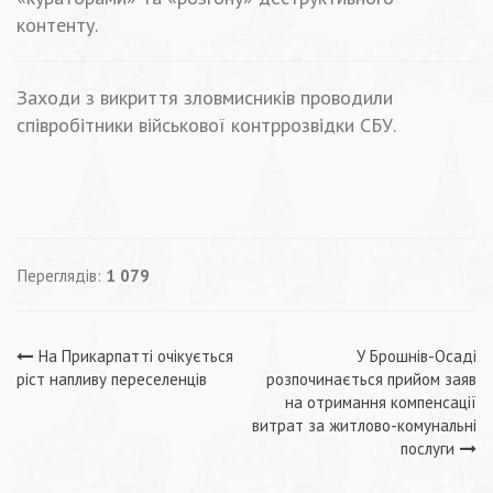
контенту.
Заходи з викриття зловмисників проводили
співробітники військової контррозвідки СБУ.
Переглядів:
1 079
Навігація
На Прикарпатті очікується
У Брошнів-Осаді
ріст напливу переселенців
розпочинається прийом заяв
записів
на отримання компенсації
витрат за житлово-комунальні
послуги