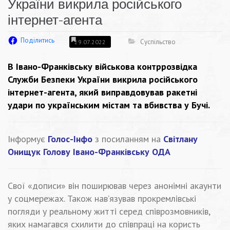
України викрила російського
інтернет-агента
Поділитись
Суспільство
29.07.2022
В Івано-Франківську військова контррозвідка
Служби Безпеки України викрила російського
інтернет-агента, який виправдовував ракетні
удари по українським містам та вбивства у Бучі.
Інформує
Голос-Інфо
з посиланням на
Світлану
Онищук Голову Івано-Франківську ОДА
Свої «дописи» він поширював через анонімні акаунти
у соцмережах. Також нав’язував прокремлівські
погляди у реальному житті серед співрозмовників,
яких намагався схилити до співпраці на користь