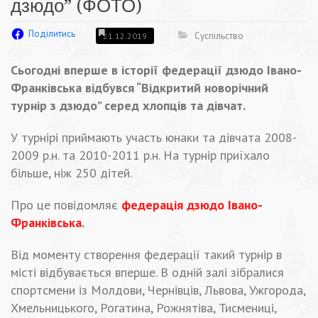
дзюдо” (ФОТО)
Поділитись
Суспільство
21.12.2019
Сьогодні вперше в історії федерації дзюдо Івано-
Франківська відбувся “Відкритий новорічний
турнір з дзюдо” серед хлопців та дівчат.
У турнірі приймають участь юнаки та дівчата 2008-
2009 р.н. та 2010-2011 р.н. На турнір приїхало
більше, ніж 250 дітей.
Про це повідомляє
федерація дзюдо Івано-
Франківська
.
Від моменту створення федерації такий турнір в
місті відбувається вперше. В одній залі зібралися
спортсмени із Молдови, Чернівців, Львова, Ужгорода,
Хмельницького, Рогатина, Рожнятіва, Тисмениці,