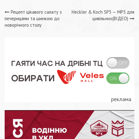
Навігація
Рецепт цікавого салату з
Heckler & Koch SP5 — MP5 для
печерицями та шинкою до
цивільних(ВІДЕО)
записів
новорічного столу