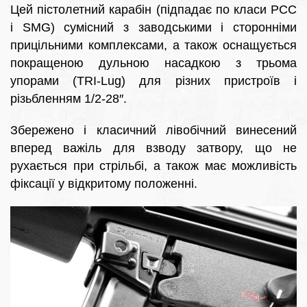
Цей пістолетний карабін (підпадає по класи PCC
і SMG) сумісний з заводськими і сторонніми
прицільними комплексами, а також оснащується
покращеною дульною насадкою з трьома
упорами (TRI-Lug) для різних пристроїв і
різьбленням 1/2-28″.
Збережено і класичний лівобічний винесений
вперед важіль для взводу затвору, що не
рухається при стрільбі, а також має можливість
фіксації у відкритому положенні.