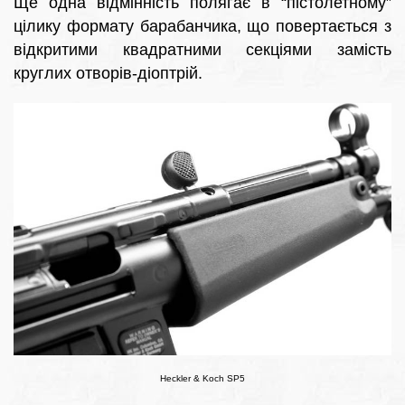
Ще одна відмінність полягає в “пістолетному”
цілику формату барабанчика, що повертається з
відкритими квадратними секціями замість
круглих отворів-діоптрій.
Heckler & Koch SP5