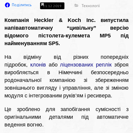
Поділитись
Технології
21.12.2019
Компанія Heckler & Koch Inc. випустила
напівавтоматичну “цивільну” версію
відомого пістолета-кулемета MP5 під
найменуванням SP5.
На відміну від різних попередніх
підробок,
клонів
або
ліцензованих реплік
зброя
виробляється в Німеччині безпосередньо
родоначальної компанією зі збереженням
зовнішнього вигляду і управління, але зі зміною
модуля c інтегрованим руків’ям і ресивера.
Це зроблено для запобігання сумісності з
оригінальними деталями під автоматичне
ведення вогню.