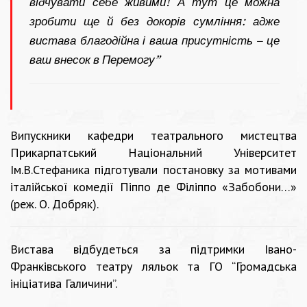
відчувати себе живими! А тут це можна
зробити ще й без докорів сумління: адже
вистава благодійна і ваша присутність – це
ваш внесок в Перемогу”
Випускники кафедри театрального мистецтва
Прикарпатський Національний Університет
Ім.В.Стефаника
підготували постановку за мотивами
італійської комедії Піппо де Філіппо «Забобони…»
(реж. О. Добряк).
Вистава відбудеться за підтримки Івано-
Франківського театру ляльок та
ГО “Громадська
ініціатива Галичини”
.