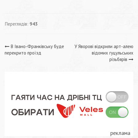
Переглядів:
943
Навігація
В Івано-Франківську буде
У Яворові відкрили арт-алею
перекрито проїзд
відомих гуцульських
записів
різьбярів