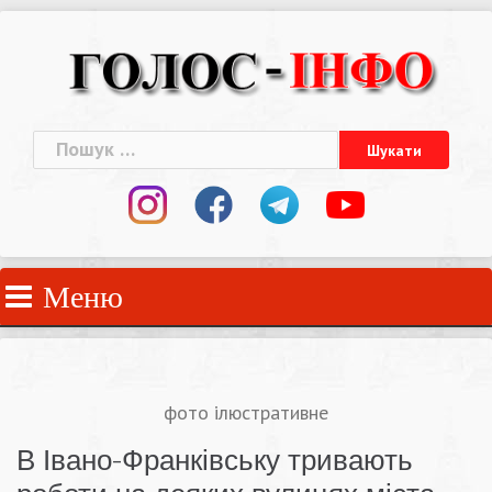
Skip
to
content
Пошук:
Меню
фото ілюстративне
В Івано-Франківську тривають