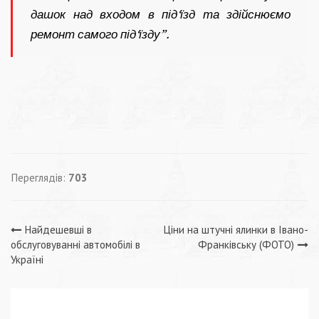
дашок над входом в під‘їзд та здійснюємо
ремонт самого під‘їзду”.
Переглядів:
703
Навігація
Найдешевші в
Ціни на штучні ялинки в Івано-
обслуговуванні автомобілі в
Франківську (ФОТО)
записів
Україні