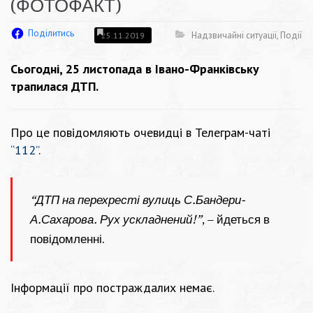
(ФОТОФАКТ)
Поділитись
Надзвичайні ситуації
,
Події
25.11.2019
Сьогодні, 25 листопада в Івано-Франківську
трапилася ДТП.
Про це повідомляють очевидці в Телеграм-чаті
“112”
.
“ДТП на перехресті вулиць С.Бандери-
А.Сахарова. Рух ускладнений!”
, – йдеться в
повідомленні.
Інформації про постраждалих немає.