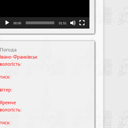
00:00
01:51
Погода
Івано-Франківськ
вологість:
тиск:
вітер:
Яремче
вологість:
тиск: