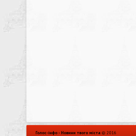
Голос-інфо - Новини твого міста
© 2016