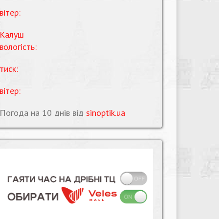
вітер:
Калуш
вологість:
тиск:
вітер:
Погода на 10 днів від
sinoptik.ua