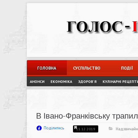
Skip
to
content
ГОЛОВНА
СУСПІЛЬСТВО
ПОДІЇ
АНОНСИ
ЕКОНОМІКА
ЗДОРОВ`Я
КУЛІНАРНІ РЕЦЕПТ
В Івано-Франківську трап
Поділитись
Надзвичайні
11.12.2019