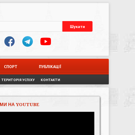
СПОРТ
ПУБЛІКАЦІЇ
ТЕРИТОРІЯ УСПІХУ
КОНТАКТИ
МИ НА YOUTUBE
Відеопрогравач