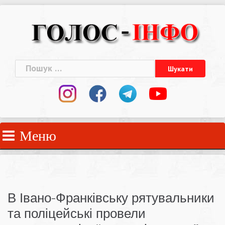
Skip
to
content
Пошук:
Меню
В Івано-Франківську рятувальники
та поліцейські провели