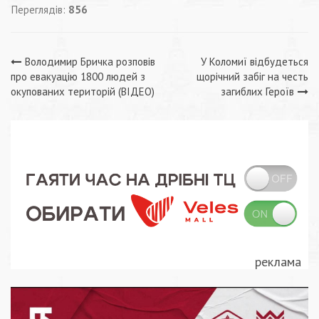
Переглядів:
856
Навігація
Володимир Бричка розповів
У Коломиї відбудеться
про евакуацію 1800 людей з
щорічний забіг на честь
записів
окупованих територій (ВІДЕО)
загиблих Героїв