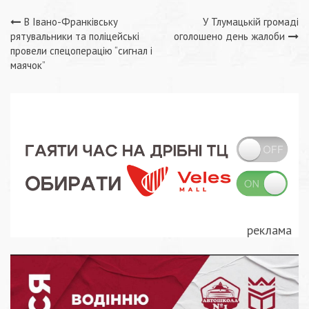
Навігація
В Івано-Франківську
У Тлумацькій громаді
рятувальники та поліцейські
оголошено день жалоби
записів
провели спецоперацію “сигнал і
маячок”