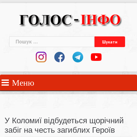
Skip
to
content
Пошук:
Меню
У Коломиї відбудеться щорічний
забіг на честь загиблих Героїв