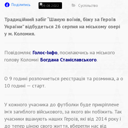
Поділитись
Суспільство
09.08.2022
Традиційний забіг “Шаную воїнів, біжу за Героїв
України” відбудеться 26 серпня на міському озері
у м. Коломия.
Повідомляє
Голос-Інфо
, посилаючись на міського
голову Коломиї
Богдана Станіславського
.
О 9 годині розпочнеться реєстрація та розминка, а о
10 годині — старт.
У кожного учасника до футболки буде прикріплене
ім’я загиблого військового, за якого він побіжить. Так
учасники вшанують наших Героїв, які від 2014 року і
до тепер ціною свого життя, вберегли нас від