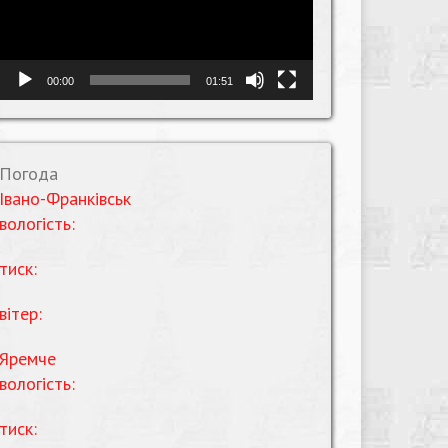
00:00
01:51
Погода
Івано-Франківськ
вологість:
тиск:
вітер:
Яремче
вологість:
тиск: