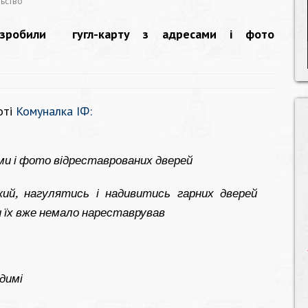
льство
розробили гугл-карту з адресами і фото
оті
Комуналка ІФ
:
ами і фото відреставрованих дверей
й, нагулятись і надивитись гарних дверей
и їх вже немало нареставрував
димі