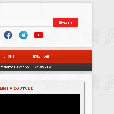
СПОРТ
ПУБЛІКАЦІЇ
ТЕРИТОРІЯ УСПІХУ
КОНТАКТИ
МИ НА YOUTUBE
Відеопрогравач