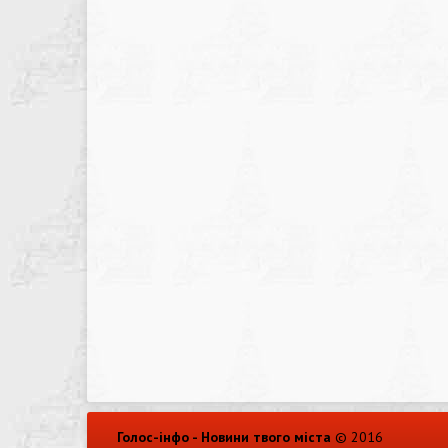
Голос-інфо - Новини твого міста
© 2016