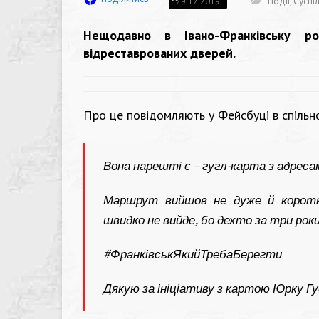
Події
,
Суспі
29.12.2019
Нещодавно в Івано-Франківську 
відреставрованих дверей.
Про це повідомляють у Фейсбуці в спільн
Вона нарешті є – гугл-карта з адрес
Маршрут вийшов не дуже й коротки
швидко не вийде, бо дехто за три рок
#
ФранківськЯкийТребаБерегти
Дякую за ініціативу з картою Юрку Гу