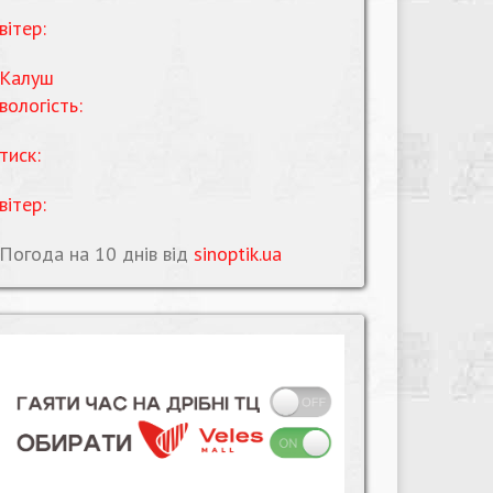
вітер:
Калуш
вологість:
тиск:
вітер:
Погода на 10 днів від
sinoptik.ua