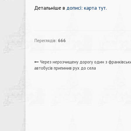
Детальніше в
дописі: карта тут.
Переглядів:
666
Навігація
Через нерозчищену дорогу один з франківськ
автобусів припинив рух до села
записів