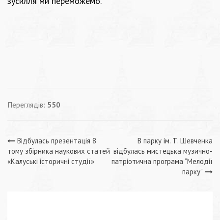
зусилля ми переможемо.
Переглядів:
550
Навігація
Відбулась презентація 8
В парку ім. Т. Шевченка
тому збірника наукових статей
відбулась мистецька музично-
записів
«Калуські історичні студії»
патріотична програма “Мелодії
парку”