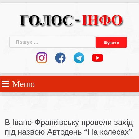
Skip
to
content
Пошук:
Меню
В Івано-Франківську провели захід
під назвою Автодень “На колесах”