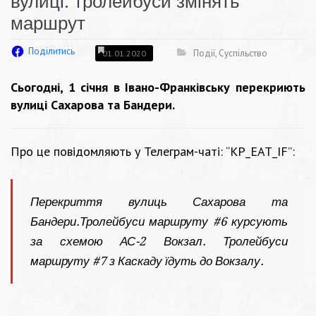
вулиці: тролейбуси змінять
маршрут
Поділитись
Події
,
Суспільство
01.01.2020
Сьогодні, 1 січня в Івано-Франківську перекриють
вулиці Сахарова та Бандери.
Про це повідомляють у Телеграм-чаті: “
KP_EAT_IF”
:
Перекриття вулиць Сахарова та
Бандери.Тролейбуси маршруту #6 курсують
за схемою АС-2 Вокзал. Тролейбуси
маршруту #7 з Каскаду їдуть до Вокзалу.