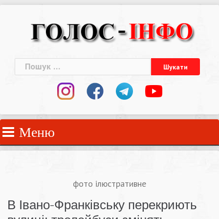
Skip
to
content
Пошук:
Меню
фото ілюстративне
В Івано-Франківську перекриють