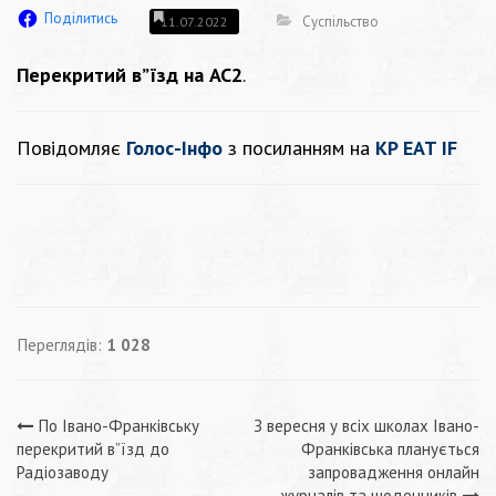
Поділитись
Суспільство
11.07.2022
Перекритий в”їзд на АС2
.
Повідомляє
Голос-Інфо
з посиланням на
KP EAT IF
Переглядів:
1 028
Навігація
По Івано-Франківську
З вересня у всіх школах Івано-
перекритий в”їзд до
Франківська планується
записів
Радіозаводу
запровадження онлайн
журналів та щоденників