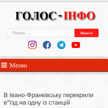
Skip
to
content
Пошук:
Меню
В Івано-Франківську перекрили
в”їзд на одну із станцій