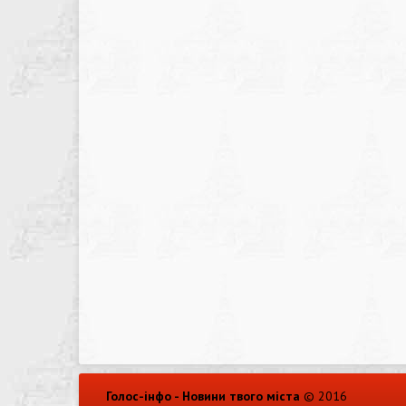
Голос-інфо - Новини твого міста
© 2016