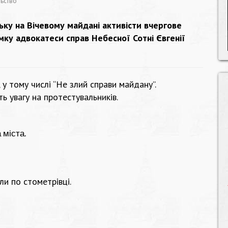
льство
ську на Вічевому майдані активісти вчергове
мку адвокатеси справ Небесної Сотні Євгенії
 у тому числі “Не злий справи майдану”.
ь увагу на протестувальників.
 міста.
и по стометрівці.