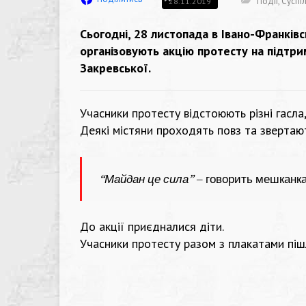
Події
,
Суспі
28.11.2019
Сьогодні, 28 листопада в Івано-Франків
організовують акцію протесту на підтри
Закревської.
Учасники протесту відстоюють різні гасла,
Деякі містяни проходять повз та звертают
“Майдан це сила”
– говорить мешканка
До акції приєдналися діти.
Учасники протесту разом з плакатами пішл