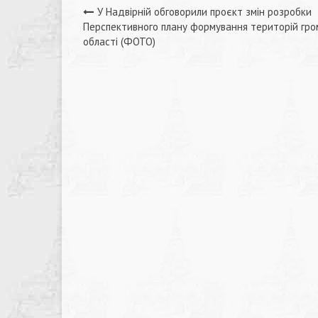
Навігація
У Надвірній обговорили проєкт змін розробки
Перспективного плану формування територій гр
записів
області (ФОТО)