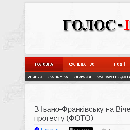
Skip
to
content
ГОЛОВНА
СУСПІЛЬСТВО
ПОДІЇ
АНОНСИ
ЕКОНОМІКА
ЗДОРОВ`Я
КУЛІНАРНІ РЕЦЕПТ
В Івано-Франківську на Віч
протесту (ФОТО)
Поділитись