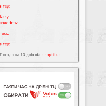
вітер:
Калуш
вологість:
тиск:
вітер:
Погода на 10 днів від
sinoptik.ua