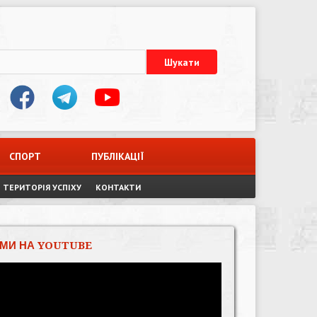
СПОРТ
ПУБЛІКАЦІЇ
ТЕРИТОРІЯ УСПІХУ
КОНТАКТИ
МИ НА YOUTUBE
Відеопрогравач