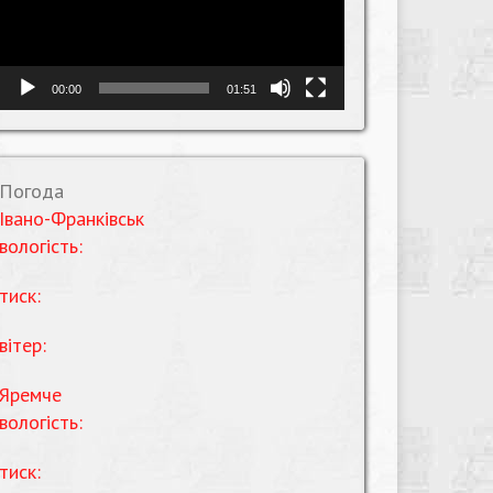
00:00
01:51
Погода
Івано-Франківськ
вологість:
тиск:
вітер:
Яремче
вологість:
тиск: