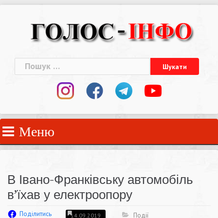
Skip
to
content
Пошук:
Меню
В Івано-Франківську автомобіль
в’їхав у електроопору
Поділитись
Події
14.09.2019