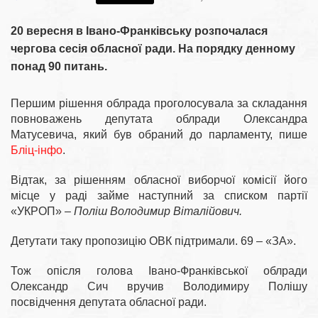
20 вересня в Івано-Франківську розпочалася
чергова сесія обласної ради. На порядку денному
понад 90 питань.
Першим рішення облрада проголосувала за складання
повноважень депутата облради Олександра
Матусевича, який був обраний до парламенту, пише
Бліц-інфо
.
Відтак, за рішенням обласної виборчої комісії його
місце у раді займе наступний за списком партії
«УКРОП» –
Поліш Володимир Віталійович.
Детутати таку пропозицію ОВК підтримали. 69 – «ЗА».
Тож опісля голова Івано-Франківської облради
Олександр Сич вручив Володимиру Полішу
посвідчення депутата обласної ради.