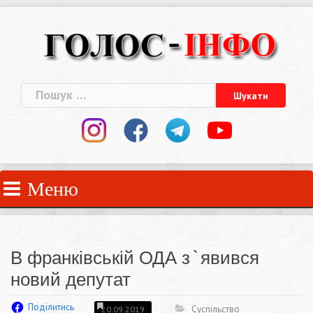
Skip
to
content
Пошук:
Меню
В франківській ОДА з`явився
новий депутат
Поділитись
Суспільство
20.09.2019