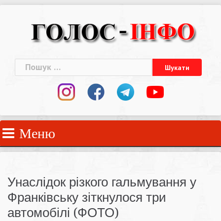
Skip
to
content
Пошук:
Меню
Унаслідок різкого гальмування у
Франківську зіткнулося три
автомобілі (ФОТО)