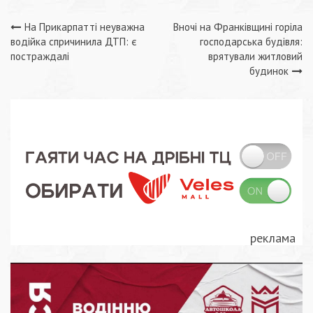
Навігація
На Прикарпатті неуважна
Вночі на Франківщині горіла
водійка спричинила ДТП: є
господарська будівля:
записів
постраждалі
врятували житловий
будинок