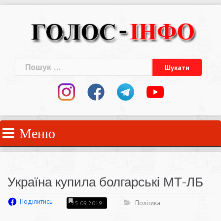
Skip
to
content
Пошук:
Меню
Україна купила болгарські МТ-ЛБ
Поділитись
Політика
25.09.2019