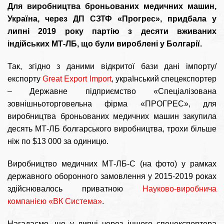
Для виробництва броньованих медичних машин,
Україна, через ДП СЗТФ «Прогрес», придбала у
липні 2019 року партію з десяти вживаних
індійських МТ-ЛБ, що були вироблені у Болгарії.
Так, згідно з даними відкритої бази дані імпорту/
експорту
Great Export Import
, український спецекспортер
– Державне підприємство «Спеціалізована
зовнішньоторговельна фірма «ПРОГРЕС», для
виробництва броньованих медичних машин закупила
десять МТ-ЛБ болгарського виробництва, трохи більше
ніж по $13 000 за одиницю.
Виробництво медичних МТ-ЛБ-С (на фото) у рамках
державного оборонного замовлення у 2015-2019 роках
здійснювалось приватною
Науково-виробнича
компанією «ВК Система»
.
Нагадаємо, що у липні через іншого спецекспортера