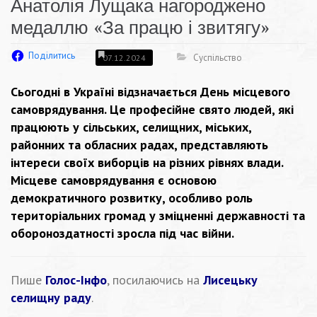
Анатолія Лущака нагороджено
медаллю «За працю і звитягу»
Поділитись
Суспільство
07.12.2024
Сьогодні в Україні відзначається День місцевого
самоврядування. Це професійне свято людей, які
працюють у сільських, селищних, міських,
районних та обласних радах, представляють
інтереси своїх виборців на різних рівнях влади.
Місцеве самоврядування є основою
демократичного розвитку, особливо роль
територіальних громад у зміцненні державності та
обороноздатності зросла під час війни.
Пише
Голос-Інфо
, посилаючись на
Лисецьку
селищну раду
.