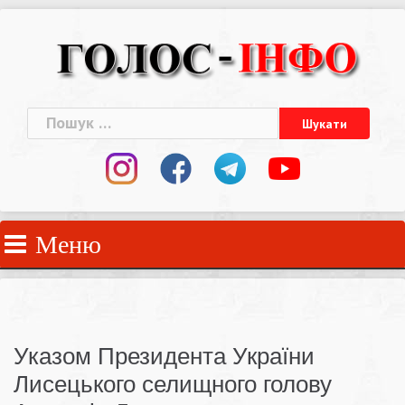
Skip
to
content
Пошук:
Меню
Указом Президента України
Лисецького селищного голову