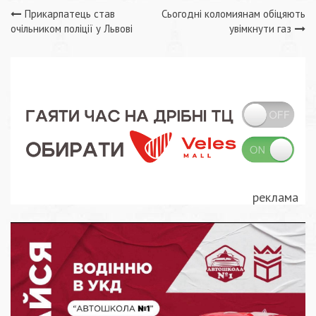
Навігація
Прикарпатець став
Сьогодні коломиянам обіцяють
очільником поліції у Львові
увімкнути газ
записів