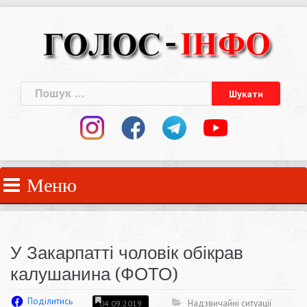
Skip
to
content
Пошук:
Меню
У Закарпатті чоловік обікрав
калушанина (ФОТО)
Поділитись
Надзвичайні ситуації
04.09.2019