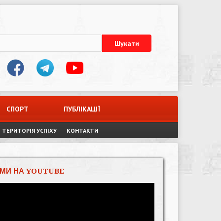
СПОРТ
ПУБЛІКАЦІЇ
ТЕРИТОРІЯ УСПІХУ
КОНТАКТИ
МИ НА YOUTUBE
Відеопрогравач