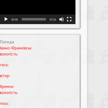
00:00
01:51
Погода
Івано-Франківськ
вологість:
тиск:
вітер:
Яремче
вологість:
тиск: