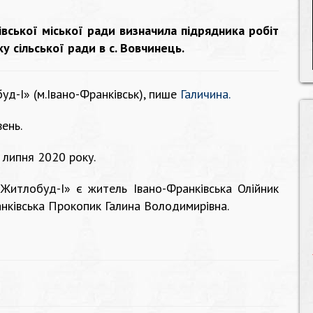
вської міської ради визначила підрядника робіт
у сільської ради в с. Вовчинець.
-І» (м.Івано-Франківськ), пише
Галичина.
ень.
 липня 2020 року.
итлобуд-І» є житель Івано-Франківська Олійник
нківська Прокопик Галина Володимирівна.