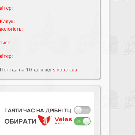
вітер:
Калуш
вологість:
тиск:
вітер:
Погода на 10 днів від
sinoptik.ua