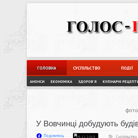
Skip
to
content
ГОЛОВНА
СУСПІЛЬСТВО
ПОДІЇ
АНОНСИ
ЕКОНОМІКА
ЗДОРОВ`Я
КУЛІНАРНІ РЕЦЕПТ
фото
У Вовчинці добудують буді
Поділитись
Суспільство
09.12.2019