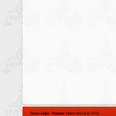
Голос-інфо - Новини твого міста
© 2016