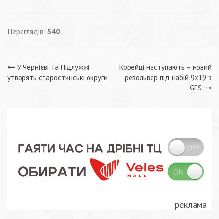
Переглядів:
540
Навігація
У Чернієві та Підлужжі
Корейці наступають – новий
утворять старостинські округи
револьвер під набій 9х19 з
записів
GPS