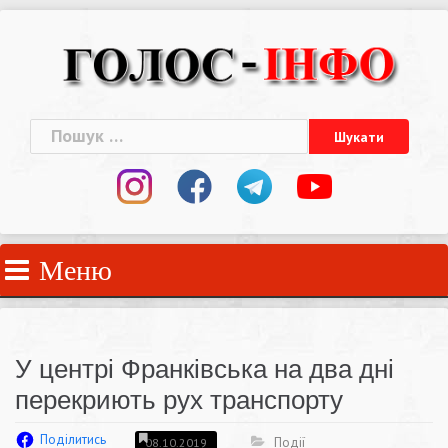
Skip
to
content
Пошук:
Меню
У центрі Франківська на два дні
перекриють рух транспорту
Поділитись
Події
08.10.2019