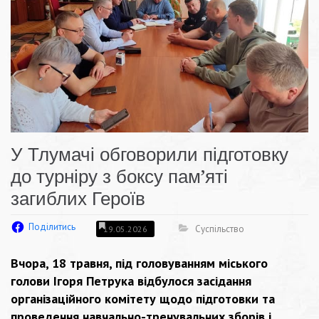
У Тлумачі обговорили підготовку
до турніру з боксу пам’яті
загиблих Героїв
Поділитись
Суспільство
19.05.2026
Вчора, 18 травня, під головуванням міського
голови Ігоря Петрука відбулося засідання
організаційного комітету щодо підготовки та
проведення навчально-тренувальних зборів і