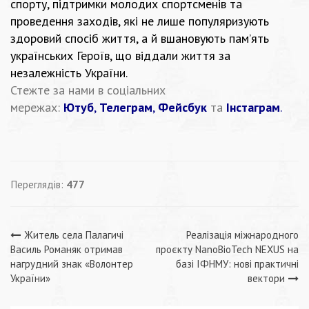
спорту, підтримки молодих спортсменів та
проведення заходів, які не лише популяризують
здоровий спосіб життя, а й вшановують пам’ять
українських Героїв, що віддали життя за
незалежність України.
Стежте за нами в соціальних
мережах:
Ютуб
,
Телеграм
,
Фейсбук
та
Інстаграм
.
Переглядів:
477
Навігація
Житель села Палагичі
Реалізація міжнародного
Василь Романяк отримав
проєкту NanoBioTech NEXUS на
записів
нагрудний знак «Волонтер
базі ІФНМУ: нові практичні
України»
вектори