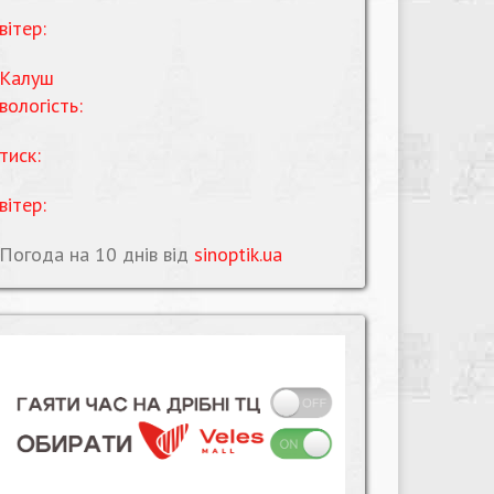
вітер:
Калуш
вологість:
тиск:
вітер:
Погода на 10 днів від
sinoptik.ua