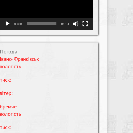
00:00
01:51
Погода
Івано-Франківськ
вологість:
тиск:
вітер:
Яремче
вологість:
тиск: