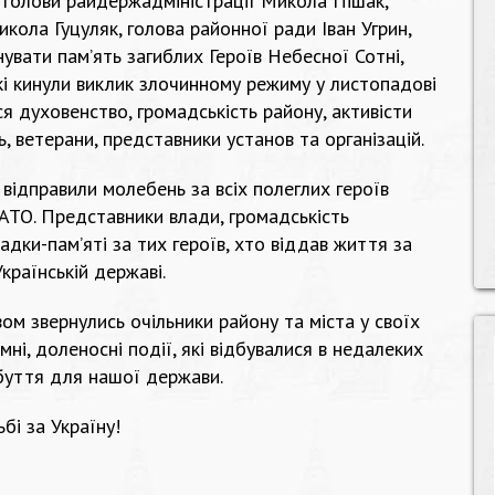
 голови райдержадміністрації Микола Пішак,
кола Гуцуляк, голова районної ради Іван Угрин,
увати пам’ять загиблих Героїв Небесної Сотні,
кі кинули виклик злочинному режиму у листопадові
ся духовенство, громадськість району, активісти
, ветерани, представники установ та організацій.
відправили молебень за всіх полеглих героїв
 АТО. Представники влади, громадськість
адки-пам’яті за тих героїв, хто віддав життя за
Українській державі.
вом звернулись очільники району та міста у своїх
мні, доленосні події, які відбувалися в недалеких
буття для нашої держави.
бі за Україну!