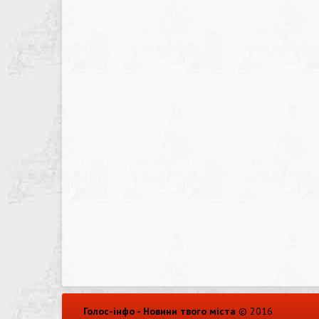
Голос-інфо - Новини твого міста
© 2016