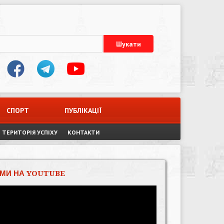
СПОРТ
ПУБЛІКАЦІЇ
ТЕРИТОРІЯ УСПІХУ
КОНТАКТИ
МИ НА YOUTUBE
Відеопрогравач