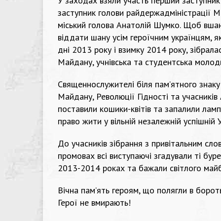
У заходах взяли участь перший заступник
заступник голови райдержадміністрації Ми
міський голова Анатолій Шумко. Щоб вшан
віддати шану усім героїчним українцям, я
дні 2013 року і взимку 2014 року, зібрала
Майдану, учнівська та студентська молодь
Священнослужителі біля пам’ятного знаку 
Майдану, Революції Гідності та учасників
поставили кошики-квітів та запалили ламп
право жити у вільній незалежній успішній 
До учасників зібрання з привітальним сло
промовах всі виступаючі згадували ті буре
2013-2014 роках та бажали світлого май
Вічна пам’ять героям, що полягли в бороть
Герої не вмирають!