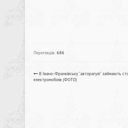
Переглядів:
686
Навігація
В Івано-Франківську “авторагулі” займають ст
електромобілів (ФОТО)
записів