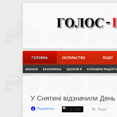
Skip
to
content
ГОЛОВНА
СУСПІЛЬСТВО
ПОДІЇ
АНОНСИ
ЕКОНОМІКА
ЗДОРОВ`Я
КУЛІНАРНІ РЕЦЕПТ
У Снятині відзначили День
Поділитись
Події
21.11.2019