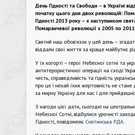
День Гідності та Свободи – в Україні ві
початку цього дня двох революцій: Пом
Гідності 2013 року – є наступником свя
Помаранчевої революції з 2005 по 2011
Святий наш обов’язок у цей день – згадати
віддали свої життя за краще майбутнє рі
У їх когорті – герої Небесної сотні та укр
антитерористичної операції на сході Украї
честь, справедливість та гідність українс
про це і нехай їхня жертовність не стане
за мирну Україну для нас і для прийдешні
З нагоди цієї дати, сьогодні на центральн
Небесної Сотні, відбулися урочисті заход
Гідності, повідомляє
Снятинська РДА
.