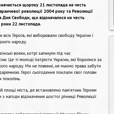
дзначається щороку 21 листопада на честь
аранчевої революції 2004 року та Революції
та Дня Свободи, що відзначалося на честь
 роки 22 листопада.
 всіх Героїв, які виборювали свободу України і
дного народу.
аїнські вояки, котрі загинули під час
ни. Це ті молоді патріоти України, які боролися за
ького народу. Ми не повинні, не маємо права забути
 даремною. Герої сьогодення поклали свої голови
х поколінь.
ій площі міста, де встановлено пам’ятник Героям
и з нагоди відзначення шостої річниці Революції