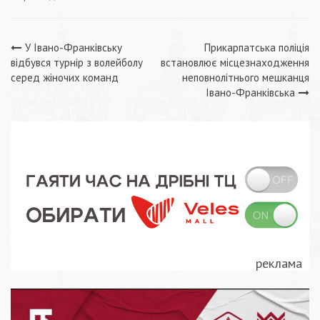
Навігація
У Івано-Франківську
Прикарпатська поліція
відбувся турнір з волейболу
встановлює місцезнаходження
записів
серед жіночих команд
неповнолітнього мешканця
Івано-Франківська