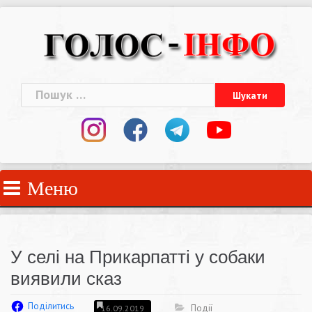
Skip
to
content
Пошук:
Меню
У селі на Прикарпатті у собаки
виявили сказ
Поділитись
Події
16.09.2019