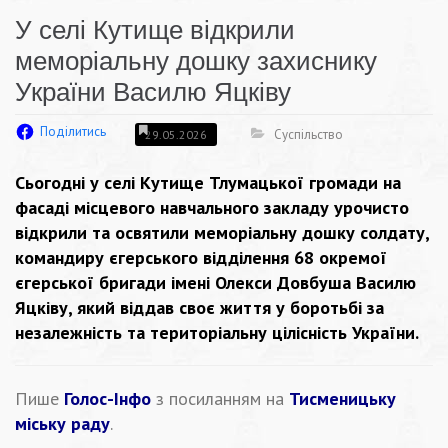
У селі Кутище відкрили
меморіальну дошку захиснику
України Василю Яцківу
Поділитись
Суспільство
29.05.2026
Сьогодні у селі Кутище Тлумацької громади на
фасаді місцевого навчального закладу урочисто
відкрили та освятили меморіальну дошку солдату,
командиру єгерського відділення 68 окремої
єгерської бригади імені Олекси Довбуша Василю
Яцківу, який віддав своє життя у боротьбі за
незалежність та територіальну цілісність України.
Пише
Голос-Інфо
з посиланням на
Тисменицьку
міську раду
.