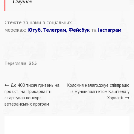
Смушак
Стежте за нами в соціальних
мережах:
Ютуб
,
Телеграм
,
Фейсбук
та
Інстаграм
.
Переглядів:
335
Навігація
До 400 тисяч гривень на
Коломия налагоджує співпрацю
проєкт: на Прикарпатті
із муніципалітетом Каштела у
записів
стартував конкурс
Хорватії
ветеранських програм